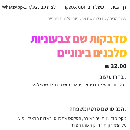
דף הבית
משלוחים וזמני אספקה
לצ'ט עם נציג/ה ב-WhatsApp
עמוד הבית
/ מדבקות שם צבעוניות מלבנים בינוניים
מדבקות שם צבעוניות
מלבנים בינוניים
32.00
₪
ה
ה
מ
מ
בחרו עיצוב
ח
ח
בכל בחירת עיצוב נציג איך יראה ממש פה בצד שמאל >>
י
י
ר
ר
ה
ה
נ
מ
הכניסו שם פרטי ומשפחה
ו
ק
מקסימום 12 תווים בשורה, הטקסט שתכניסו בשדות הבאים יופיע
ו
כ
ר
ח
על המדבקות בדיוק באותו הסדר