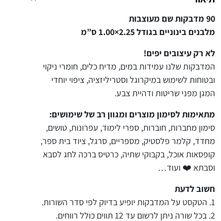
ד
90 מדבקות שם מעוצבות
ב
מלבנים בינוניים בגודל 2.25×1.00 ס”מ
ק
ו
לא רק עיצובים יפים!
ת
המדבקות שלנו עמידות במים, מדיח כלים, חומרי ניקוי
ש
ובטוחות לשימוש במיקרוגל וסטריליזציה, ציפוי יוחדי
ם
המגן מפני שריטות ודהיית צבע.
צ
ב
מתאימות לסימון מוצרים ומגוון רב של שימושים:
ע
סימון מחברות, חוברות, ספרי לימוד, עפרונות, טושים,
ו
מחדד, קלמר פלסטיק, מספריים, סרגל, ציוד בית ספר,
נ
י
קופסאות אוכל, בקבוקי שתיה, כרטיס ברכה לחג לסבא
ו
וסבתא ❤️ ועוד…
ת
מ
חשוב לדעת
ל
1. הטקסט על המדבקות יופיע בדיוק לפי סדר השורות.
ב
2. בכל שורה ניתן לרשום עד 12 תווים כולל רווחים.