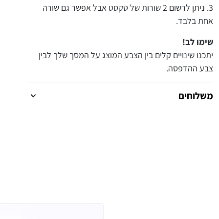
נ
3. ניתן לרשום 2 שורות של טקסט אבל אפשר גם שורה
י
אחת בלבד.
ם
ב
שימו לב!
י
יתכנו שינויים קלים בין הצבע המוצג על המסך שלך לבין
נ
צבע ההדפסה.
ו
נ
משלוחים
י
י
ם